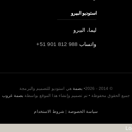
استوديو البيرو
ليما، البيرو
واتساب
988 812 901 51+
© 2014 - 2026•
بصمة
هي استوديو للتصميم والبرمجة
جميع الحقوق محفوظة • تم تصميم وإنشاء هذا الموقع بواسطة
بصمة غروب
سياسة الخصوصة
|
شروط الاستخدام