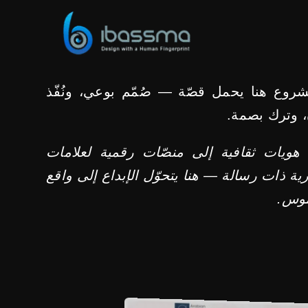
روع هنا يحمل قصّة — صُمّم بوعي، ونُفّذ
، وترك بصمة.
هويات ثقافية إلى منصّات رقمية لعلامات
ية ذات رسالة — هنا يتحوّل الإبداع إلى واقع
وس.