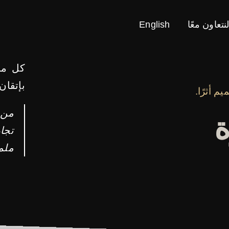
نتعاون معًا
English
كل مش
بإتقان
م أثرًا.
من 
ة
تجار
ملم