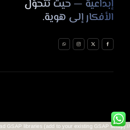
إبداعية — حيث تتحوّل
الأفكار إلى هوية.
// Load GSAP libraries (add to your existing GSAP setup)