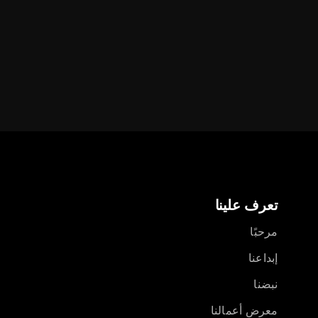
تعرف علينا
مرحبًا
إبداعنا
نبضنا
معرض أعمالنا